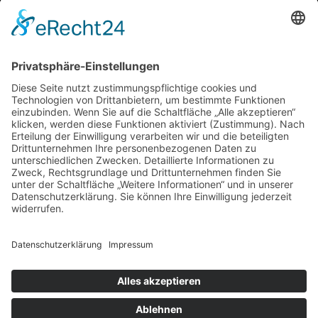
Produkte
FAQ
Jetzt Kontakt aufnehmen!
RECHTLICHES
Datenschutzrichtlinie
Impressum
SOCIAL
Instagram
TikTok
YouTube
LinkedIn
© 2026 Copyright by TurDoor
Entworfen und entwickelt von CID Graphics